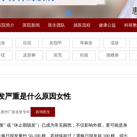
医院简介
医院新闻
医生团队
就医流程
健康公益
科研教
脱发
痘痘
灰指甲
荨麻疹
湿疹
平疣
皮肤癣
斑秃
疤痕
酒糟鼻
发严重是什么原因女性
：惠州广肤皮肤专科
咨询医生
发” 或 “休止期脱发”）已成为常见困扰，不仅影响外观，更可能是身
脱发量约 50-100 根，若持续超过 2 周每日脱发超 100 根，或出