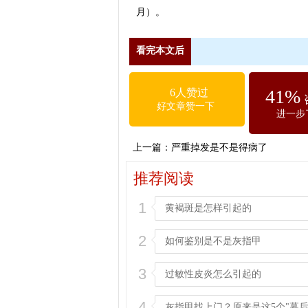
月）。
看完本文后
41%
6人赞过
好文章赞一下
进一步
上一篇：
严重掉发是不是得病了
推荐阅读
1
黄褐斑是怎样引起的
2
如何鉴别是不是灰指甲
3
过敏性皮炎怎么引起的
4
灰指甲找上门？原来是这5个"幕后