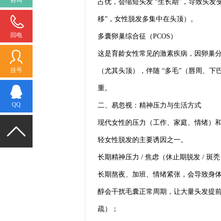
占优，会缩短头发 “生长期”，导致头发
移”，女性脱发多集中在头顶）。
回电
多囊卵巢综合征（PCOS）
这是育龄女性常见的激素疾病，因卵巢
挂号
（尤其头顶），伴随 “多毛”（唇周、
重。
QQ
二、易忽视：精神压力与生活方式
现代女性的压力（工作、家庭、情绪）和不
轻女性脱发的主要诱因之一。
长期精神压力 / 焦虑（休止期脱发 / 斑
长期熬夜、加班、情绪紧张，会导致身体处
醇会干扰毛囊正常周期，让大量头发提前
疏）；