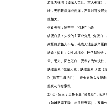
若压力骤增（如亲人离世、重大变故），可能
晰，无明显瘙痒或疼痛，严重时可发展为 
乱相关。
饮食失衡：缺营养 =“饿坏” 毛囊
缺蛋白质：头发的主要成分是 “角蛋白
致蛋白质摄入不足，毛囊无法合成角蛋
缺铁 / 贫血：女性因月经、怀孕易缺铁
晕、乏力、面色苍白，脱发多为弥漫性
缺维生素 / 微量元素：缺维生素 B 族
D（调节毛囊活性），也会导致头发脆
熬夜与作息紊乱
23 点 - 凌晨 2 点是毛囊 “修复期
（如雌激素下降、皮质醇升高），双重作用