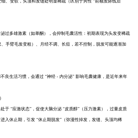
变细、变软，头顶和发缝处明显稀疏（区别于男性 “前额发际线后
分泌过多雄激素（如睾酮），会抑制毛囊活性：初期表现为头发变稀疏
下巴、手臂毛发变粗）、月经不调、长痘，若不控制，脱发可能逐渐加
良生活习惯，会通过 “神经 - 内分泌” 影响毛囊健康，是近年来年
秃）
于 “应激状态”，促使大脑分泌 “皮质醇”（压力激素），过量皮质
进入休止期，引发 “休止期脱发”（弥漫性掉发，发缝、头顶均稀