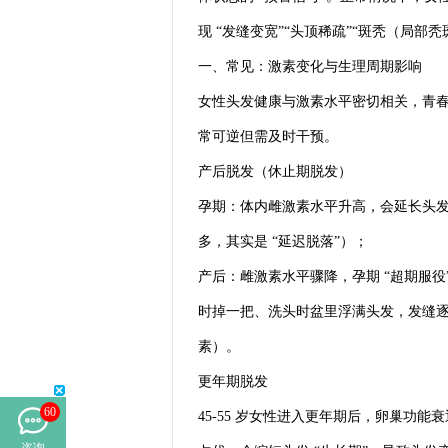
现 “发缝变宽”“头顶稀疏”“斑秃（局部秃
一、常见：激素变化与生理周期影响
女性头发健康与激素水平密切相关，青
常可逆但需及时干预。
产后脱发（休止期脱发）
孕期：体内雌激素水平升高，会延长头发 
多，其实是 “延迟脱落”）；
产后：雌激素水平骤降，孕期 “超期服役
时掉一把、洗头时盆里浮满头发，发缝逐渐
素）。
更年期脱发
60
45-55 岁女性进入更年期后，卵巢功
咨询