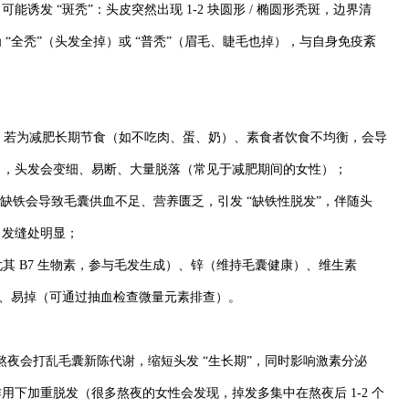
诱发 “斑秃”：头皮突然出现 1-2 块圆形 / 椭圆形秃斑，边界清
“全秃”（头发全掉）或 “普秃”（眉毛、睫毛也掉），与自身免疫紊
”，若为减肥长期节食（如不吃肉、蛋、奶）、素食者饮食不均衡，会导
白，头发会变细、易断、大量脱落（常见于减肥期间的女性）；
，缺铁会导致毛囊供血不足、营养匮乏，引发 “缺铁性脱发”，伴随头
，发缝处明显；
（尤其 B7 生物素，参与毛发生成）、锌（维持毛囊健康）、维生素
弱、易掉（可通过抽血检查微量元素排查）。
”，长期熬夜会打乱毛囊新陈代谢，缩短头发 “生长期”，同时影响激素分泌
下加重脱发（很多熬夜的女性会发现，掉发多集中在熬夜后 1-2 个