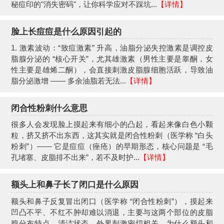
秘痘印的"消失密码"，让你科学应对不踩坑...
【详情】
脸上长痘痘是什么原因引起的
1. 激素波动：“致痘激素” 升高，油脂分泌失控激素是调控皮
脂腺分泌的 “核心开关”，尤其雄激素（男性主要是睾酮，女
性主要是雄烯二酮），会直接刺激皮脂腺细胞活跃，导致油
脂分泌激增 —— 多余油脂若无法...
【详情】
闭合性粉刺什么意思
很多人会发现脸上摸起来有细小的凸起，看起来像白色小颗
粒，挤又挤不出东西，这其实就是闭合性粉刺（医学称 “白头
粉刺”）—— 它是痘痘（痤疮）的早期形态，核心问题是 “毛
孔堵塞、皮脂排不出来”，若不及时护...
【详情】
额头上和鼻子长了闭口是什么原因
额头和鼻子反复冒出闭口（医学称 “闭合性粉刺”），摸起来
凹凸不平、不红不肿却难以消退，主要与这两个部位的皮脂
腺分布特点、清洁状态、外界刺激密切相关。为什么额头和