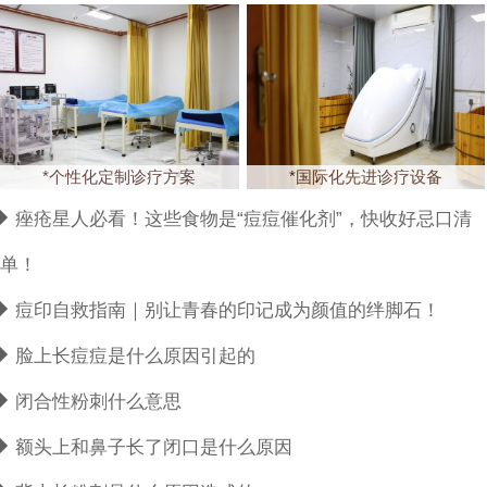
*个性化定制诊疗方案
*国际化先进诊疗设备
痤疮星人必看！这些食物是“痘痘催化剂”，快收好忌口清
单！
痘印自救指南｜别让青春的印记成为颜值的绊脚石！
脸上长痘痘是什么原因引起的
闭合性粉刺什么意思
额头上和鼻子长了闭口是什么原因