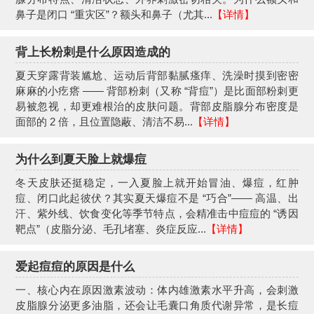
鼻子是闭口 “重灾区”？额头和鼻子（尤其...
【详情】
背上长粉刺是什么原因造成的
夏天穿露背装尴尬、运动后背部黏腻瘙痒、洗澡时摸到密密
麻麻的小疙瘩 —— 背部粉刺（又称 “背痘”）是比面部粉刺更
易被忽视，却更难根治的皮肤问题。背部皮脂腺分布密度是
面部的 2 倍，且位置隐蔽、清洁不易...
【详情】
为什么到夏天脸上就爆痘
冬天皮肤还挺稳定，一入夏脸上就开始冒油、爆痘，红肿
痘、闭口此起彼伏？其实夏天爆痘不是 “巧合”—— 高温、出
汗、紫外线、饮食变化等季节特点，会精准击中痘痘的 “诱因
靶点”（皮脂分泌、毛孔堵塞、炎症反应...
【详情】
爱起痘痘的原因是什么
一、核心内在原因激素波动：体内雄激素水平升高，会刺激
皮脂腺分泌更多油脂，还会让毛囊口角质代谢异常，是长痘