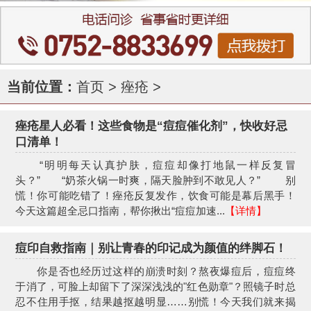
当前位置：
首页
>
痤疮
>
痤疮星人必看！这些食物是“痘痘催化剂”，快收好忌
口清单！
“明明每天认真护肤，痘痘却像打地鼠一样反复冒
头？” “奶茶火锅一时爽，隔天脸肿到不敢见人？” 别
慌！你可能吃错了！痤疮反复发作，饮食可能是幕后黑手！
今天这篇超全忌口指南，帮你揪出“痘痘加速...
【详情】
痘印自救指南｜别让青春的印记成为颜值的绊脚石！
你是否也经历过这样的崩溃时刻？熬夜爆痘后，痘痘终
于消了，可脸上却留下了深深浅浅的"红色勋章"？照镜子时总
忍不住用手抠，结果越抠越明显……别慌！今天我们就来揭