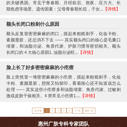
的关键诱因。常见于青春期、月经前后、熬夜、压力大、长
期焦虑等场景。遗传因素：父母青春期长痘，子女...
【详情】
额头长闭口粉刺什么原因
额头反复冒密密麻麻的闭口，摸起来粗糙刺手，化妆卡粉、
素颜显脏，还总消不下去 —— 其实额头闭口的核心是毛囊口
堵塞，和油脂分泌、角质代谢、护肤习惯等密切相关。额头
长闭口的 4 大核心原因1. 油脂分泌旺...
【详情】
脸上长了好多密密麻麻的小疙瘩
脸上突然冒一堆密密麻麻的小疙瘩，摸起来粗糙刺手，化妆
卡粉、素颜显脏，想抠又怕留印，看着闹心还不知道该怎么
处理 —— 其实这些小疙瘩多和油脂堵塞、角质代谢、过敏刺
激或皮肤干燥相关。4 类常见小疙瘩1....
【详情】
共137条
1
2
3
4
5
下一页
最后一页
惠州广肤专科专家团队