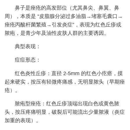
鼻子是痤疮的高发部位（尤其鼻尖、鼻翼、鼻
周），本质是 “皮脂腺分泌过多油脂→堵塞毛囊口→
痤疮丙酸杆菌繁殖→引发炎症”，表现为红色丘疹或
脓疱，是青少年及油性皮肤人群的主要诱因。
典型表现：
痘痘形态：
红色炎性丘疹：直径 2-5mm 的红色小疙瘩，摸
起来硬实，按压有轻微疼痛感，无明显脓头（早期痤
疮）。
脓疱型痤疮：红色丘疹顶端出现白色或黄色脓
头，按压疼痛明显，破裂后可能流出少量脓液（炎症
加重的表现）。