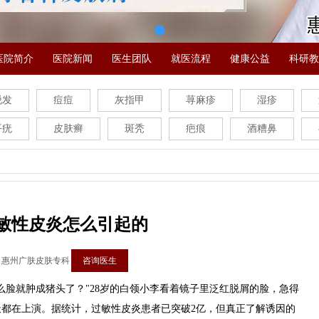
医院简介
医院新闻
医生团队
就医流程
健康公益
科研教
脱发
痘痘
灰指甲
荨麻疹
湿疹
平疣
皮肤癣
斑秃
疤痕
酒糟鼻
敏性皮炎怎么引起的
：惠州广肤皮肤专科
咨询医生
脸就肿成猪头了？"28岁的白领小李看着镜子里泛红脱屑的脸，急得
都在上演。据统计，过敏性皮炎患者已突破2亿，但真正了解诱因的