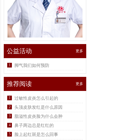
公益活动
更多
1
脚气我们如何预防
推荐阅读
更多
1
过敏性皮炎怎么引起的
2
头顶皮肤发红是什么原因
3
脂溢性皮炎脸为什么会肿
4
鼻子两边总是红红的
5
脸上起红斑是怎么回事