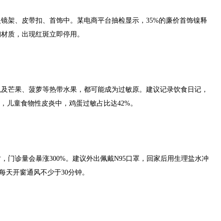
架、皮带扣、首饰中。某电商平台抽检显示，35%的廉价首饰镍释
钢材质，出现红斑立即停用。
芒果、菠萝等热带水果，都可能成为过敏原。建议记录饮食日记，
示，儿童食物性皮炎中，鸡蛋过敏占比达42%。
诊量会暴涨300%。建议外出佩戴N95口罩，回家后用生理盐水冲
每天开窗通风不少于30分钟。