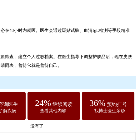
48小时内就医。医生会通过斑贴试验、血清IgE检测等手段精准
筛查，建立个人过敏档案。在医生指导下调整护肤品后，现在皮肤
的晴雨表，善待它就是善待自己。
24%
36%
咨询医生
继续阅读
预约挂号
了解疾病
查看其他内容
找博士医生亲诊
没有了