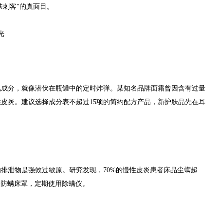
肤刺客"的真面目。
光
分，就像潜伏在瓶罐中的定时炸弹。某知名品牌面霜曾因含有过量
皮炎。建议选择成分表不超过15项的简约配方产品，新护肤品先在耳
排泄物是强效过敏原。研究发现，70%的慢性皮炎患者床品尘螨超
备防螨床罩，定期使用除螨仪。