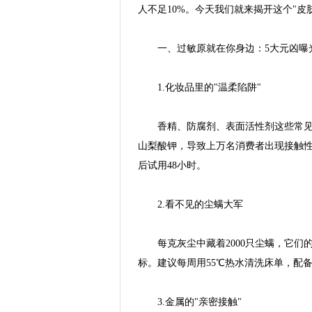
人不足10%。今天我们就来揭开这个"皮
一、过敏原就在你身边：5大元凶曝
1.化妆品里的"温柔陷阱"
香精、防腐剂、表面活性剂这些常见成
山梨酸钾，导致上万名消费者出现接触性
后试用48小时。
2.看不见的尘螨大军
每克灰尘中藏着2000只尘螨，它们的
标。建议每周用55℃热水清洗床单，配
3.金属的"亲密接触"