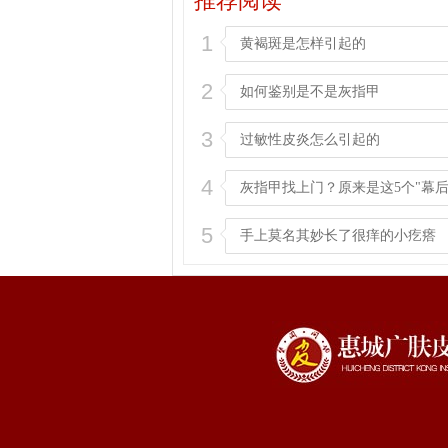
推荐阅读
1
黄褐斑是怎样引起的
2
如何鉴别是不是灰指甲
3
过敏性皮炎怎么引起的
4
灰指甲找上门？原来是这5个"幕后
5
手上莫名其妙长了很痒的小疙瘩