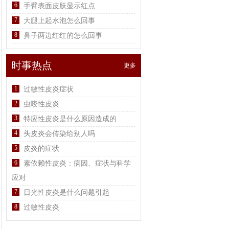
6
手臂表面皮肤显示红点
7
大腿上起水泡怎么回事
8
鼻子两边红红的怎么回事
时事热点
更多
1
过敏性皮炎症状
2
虫咬性皮炎
3
特应性皮炎是什么原因造成的
4
头皮炎会传染给别人吗
5
皮炎的症状
6
素依赖性皮炎：病因、症状与科学
应对
7
日光性皮炎是什么问题引起
8
过敏性皮炎