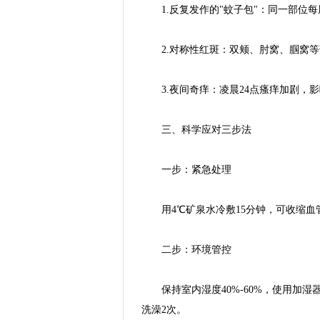
1.反复发作的"蚊子包"：同一部位每
2.对称性红斑：双颊、肘窝、腘窝等
3.夜间奇痒：凌晨24点瘙痒加剧，影
三、科学应对三步法
一步：紧急处理
用4℃矿泉水冷敷15分钟，可收缩血管
二步：环境管控
保持室内湿度40%-60%，使用加湿
洗澡2次。