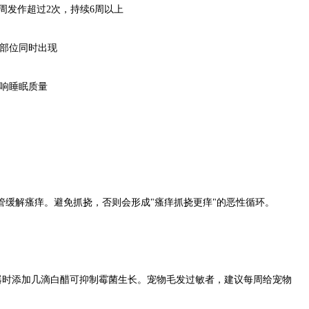
周发作超过2次，持续6周以上
部位同时出现
响睡眠质量
缓解瘙痒。避免抓挠，否则会形成"瘙痒抓挠更痒"的恶性循环。
器时添加几滴白醋可抑制霉菌生长。宠物毛发过敏者，建议每周给宠物