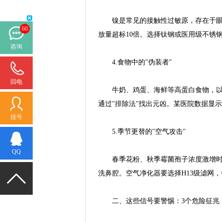
镍是常见的接触性过敏原，存在于眼镜
60
放量超标10倍。选择钛钢或医用级不锈
咨询
4.食物中的"伪装者"
回电
牛奶、鸡蛋、海鲜等高蛋白食物，以及
通过"排除法"找出元凶。某医院数据显
挂号
5.季节更替的"空气攻击"
QQ
春季花粉、秋季霉菌孢子浓度激增时，门
洗鼻腔。空气净化器要选择H13级滤网，
二、这些信号要警惕：3个危险征兆