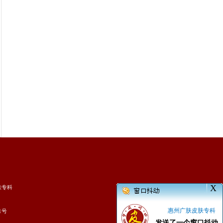
X
肤专科
惠州广肤皮肤专科
1号
发送了一个窗口抖动