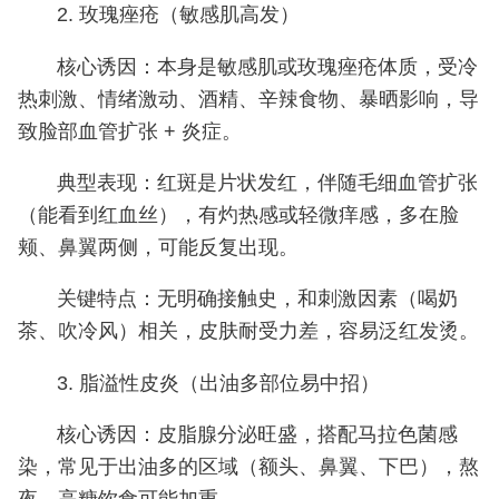
2. 玫瑰痤疮（敏感肌高发）
核心诱因：本身是敏感肌或玫瑰痤疮体质，受冷
热刺激、情绪激动、酒精、辛辣食物、暴晒影响，导
致脸部血管扩张 + 炎症。
典型表现：红斑是片状发红，伴随毛细血管扩张
（能看到红血丝），有灼热感或轻微痒感，多在脸
颊、鼻翼两侧，可能反复出现。
关键特点：无明确接触史，和刺激因素（喝奶
茶、吹冷风）相关，皮肤耐受力差，容易泛红发烫。
3. 脂溢性皮炎（出油多部位易中招）
核心诱因：皮脂腺分泌旺盛，搭配马拉色菌感
染，常见于出油多的区域（额头、鼻翼、下巴），熬