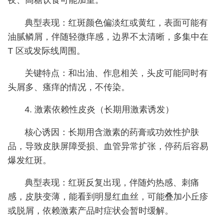
夜、高糖饮食可能加重。
典型表现：红斑颜色偏淡红或黄红，表面可能有
油腻鳞屑，伴随轻微痒感，边界不太清晰，多集中在
T 区或发际线周围。
关键特点：和出油、作息相关，头皮可能同时有
头屑多、瘙痒的情况，不传染。
4. 激素依赖性皮炎（长期用激素诱发）
核心诱因：长期用含激素的药膏或功效性护肤
品，导致皮肤屏障受损、血管异常扩张，停药后容易
爆发红斑。
典型表现：红斑反复出现，伴随灼热感、刺痛
感，皮肤变薄，能看到明显红血丝，可能叠加小丘疹
或脱屑，依赖激素产品时症状会暂时缓解。